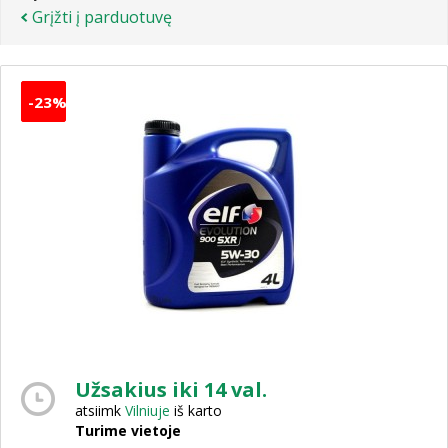
Grįžti į parduotuvę
-23%
Užsakius iki 14 val.
atsiimk
Vilniuje
iš karto
Turime vietoje