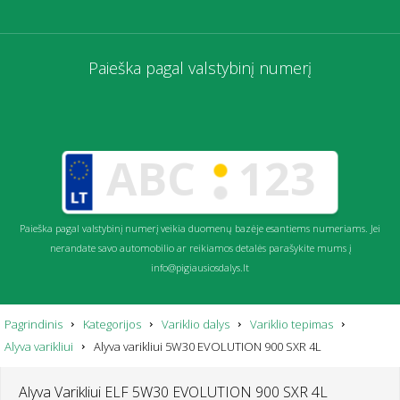
Paieška pagal valstybinį numerį
Paieška pagal valstybinį numerį veikia duomenų bazėje esantiems numeriams. Jei
nerandate savo automobilio ar reikiamos detalės parašykite mums į
info@pigiausiosdalys.lt
Pagrindinis
Kategorijos
Variklio dalys
Variklio tepimas
Alyva varikliui
Alyva varikliui 5W30 EVOLUTION 900 SXR 4L
Alyva Varikliui ELF 5W30 EVOLUTION 900 SXR 4L