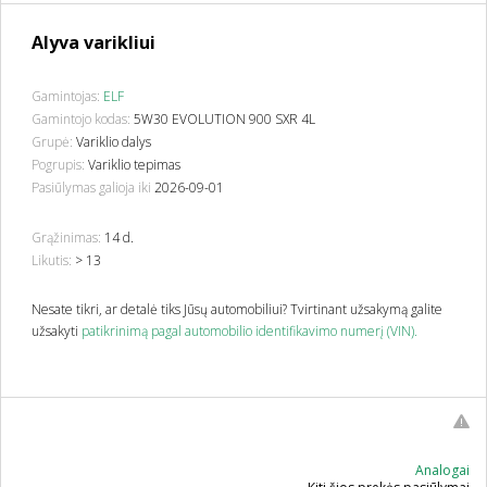
Alyva varikliui
Gamintojas:
ELF
Gamintojo kodas:
5W30 EVOLUTION 900 SXR 4L
Grupė:
Variklio dalys
Pogrupis:
Variklio tepimas
Pasiūlymas galioja iki
2026-09-01
Grąžinimas:
14 d.
Likutis:
> 13
Nesate tikri, ar detalė tiks Jūsų automobiliui? Tvirtinant užsakymą galite
užsakyti
patikrinimą pagal automobilio identifikavimo numerį (VIN).
Analogai