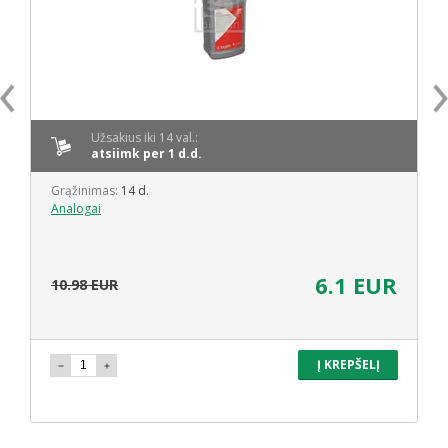
Užsakius iki 14 val.:
atsiimk per 1 d.d.
Grąžinimas:
14 d.
Analogai
6.1 EUR
10.98 EUR
Į KREPŠELĮ