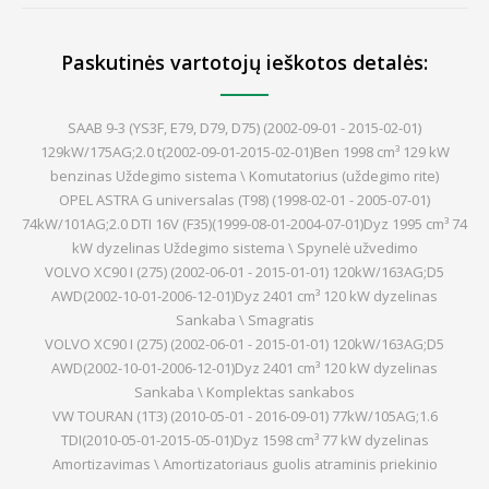
Paskutinės vartotojų ieškotos detalės:
SAAB 9-3 (YS3F, E79, D79, D75) (2002-09-01 - 2015-02-01)
129kW/175AG;2.0 t(2002-09-01-2015-02-01)Ben 1998 cm³ 129 kW
benzinas Uždegimo sistema \ Komutatorius (uždegimo rite)
OPEL ASTRA G universalas (T98) (1998-02-01 - 2005-07-01)
74kW/101AG;2.0 DTI 16V (F35)(1999-08-01-2004-07-01)Dyz 1995 cm³ 74
kW dyzelinas Uždegimo sistema \ Spynelė užvedimo
VOLVO XC90 I (275) (2002-06-01 - 2015-01-01) 120kW/163AG;D5
AWD(2002-10-01-2006-12-01)Dyz 2401 cm³ 120 kW dyzelinas
Sankaba \ Smagratis
VOLVO XC90 I (275) (2002-06-01 - 2015-01-01) 120kW/163AG;D5
AWD(2002-10-01-2006-12-01)Dyz 2401 cm³ 120 kW dyzelinas
Sankaba \ Komplektas sankabos
VW TOURAN (1T3) (2010-05-01 - 2016-09-01) 77kW/105AG;1.6
TDI(2010-05-01-2015-05-01)Dyz 1598 cm³ 77 kW dyzelinas
Amortizavimas \ Amortizatoriaus guolis atraminis priekinio