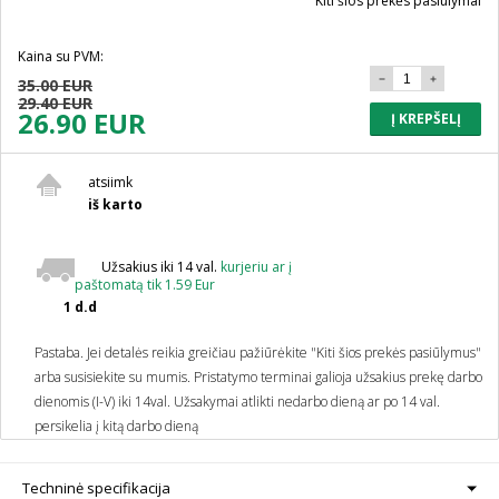
Kiti šios prekės pasiūlymai
Kaina su PVM:
35.00 EUR
29.40 EUR
26.90 EUR
Į KREPŠELĮ
atsiimk
iš karto
Užsakius iki 14 val.
kurjeriu ar į
paštomatą tik 1.59 Eur
1 d.d
Pastaba. Jei detalės reikia greičiau pažiūrėkite "Kiti šios prekės pasiūlymus"
arba susisiekite su mumis.
Pristatymo terminai galioja užsakius prekę darbo
dienomis (I-V) iki 14val. Užsakymai atlikti nedarbo dieną ar po 14 val.
persikelia į kitą darbo dieną
Techninė specifikacija