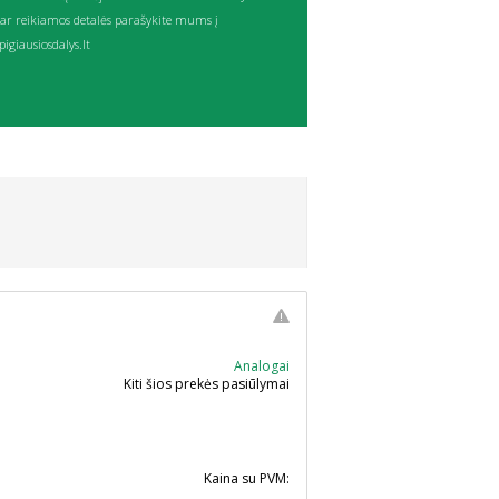
ar reikiamos detalės parašykite mums į
igiausiosdalys.lt
Analogai
Kiti šios prekės pasiūlymai
Kaina su PVM: