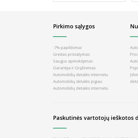
Pirkimo sąlygos
Nu
-7% papildomai
Aut
Greitas pristatymas
Pri
Saugus apmokėjimas
Aut
Garantija ir Grąžinimas
Popu
Automobilių detalės internetu
Įdom
Automobilių detalės pigiau
det
Automobilių detalės internetu
Paskutinės vartotojų ieškotos d