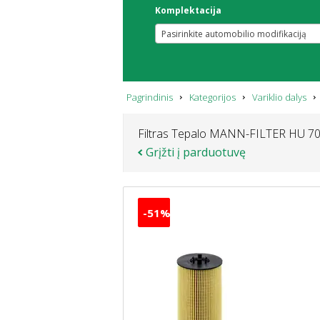
Komplektacija
Pasirinkite automobilio modifikaciją
Pagrindinis
Kategorijos
Variklio dalys
Filtras Tepalo MANN-FILTER HU 7
Grįžti į parduotuvę
-51%