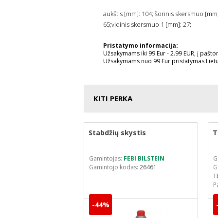
aukštis [mm]: 104;Išorinis skersmuo [mm]:
65;vidinis skersmuo 1 [mm]: 27;
Pristatymo informacija:
Užsakymams iki 99 Eur - 2.99 EUR, į pašt
Užsakymams nuo 99 Eur pristatymas Liet
KITI PERKA
palo
Stabdžių skystis
T
MANN-FILTER
Gamintojas:
FEBI BILSTEIN
G
odas:
W 68/3
Gamintojo kodas:
26461
G
lioja iki:
2026-09-01
T
P
-44%