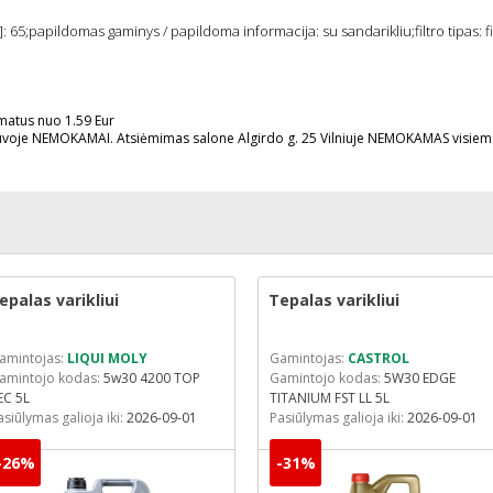
 65;papildomas gaminys / papildoma informacija: su sandarikliu;filtro tipas: fi
omatus nuo 1.59 Eur
uvoje NEMOKAMAI. Atsiėmimas salone Algirdo g. 25 Vilniuje NEMOKAMAS visie
epalas varikliui
Tepalas varikliui
amintojas:
LIQUI MOLY
Gamintojas:
CASTROL
amintojo kodas:
5w30 4200 TOP
Gamintojo kodas:
5W30 EDGE
EC 5L
TITANIUM FST LL 5L
asiūlymas galioja iki:
2026-09-01
Pasiūlymas galioja iki:
2026-09-01
-26%
-31%