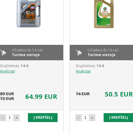
Užsakius iki 14 val.:
Užsakius iki 14 val.:
Turime vietoje
Turime vietoje
Grąžinimas:
14 d.
Grąžinimas:
14 d.
Analogai
Analogai
50.5 EUR
89 EUR
74 EUR
64.99 EUR
72 EUR
Į KREPŠELĮ
Į KREPŠELĮ