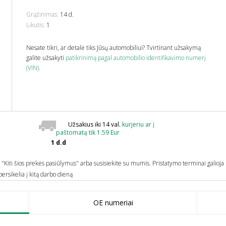
Grąžinimas:
14 d.
Likutis:
1
Nesate tikri, ar detalė tiks Jūsų automobiliui? Tvirtinant užsakymą
galite užsakyti
patikrinimą pagal automobilio identifikavimo numerį
(VIN).
Užsakius iki 14 val.
kurjeriu ar į
paštomatą tik 1.59 Eur
1 d.d
e "Kiti šios prekės pasiūlymus" arba susisiekite su mumis.
Pristatymo terminai galioja 
ersikelia į kitą darbo dieną
OE numeriai