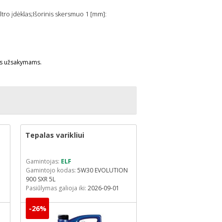
ltro įdėklas;Išorinis skersmuo 1 [mm]:
ms užsakymams.
Tepalas varikliui
Tepalas varikliui
Gamintojas:
ELF
Gamintojas:
ELF
Gamintojo kodas:
5W30 EVOLUTION
Gamintojo kodas:
5W30 
900 SXR 5L
FULLTECH FE 5L
Pasiūlymas galioja iki:
2026-09-01
-26%
-31%