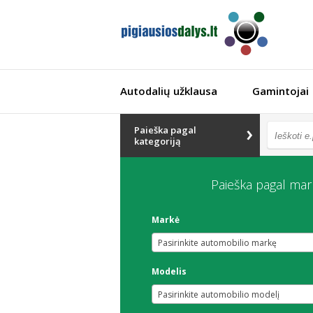
Autodalių užklausa
Gamintojai
Paieška pagal
kategoriją
Paieška pagal mar
Markė
Pasirinkite automobilio markę
Modelis
Pasirinkite automobilio modelį