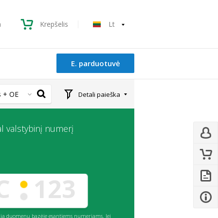
a
Krepšelis
Lt
E. parduotuvė
 + OE
Detali paieška
l valstybinį numerį
eikia duomenų bazėje esantiems numeriams. Jei