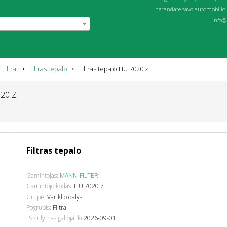
nerandate savo automobilio 
info@p
Filtrai
Filtras tepalo
Filtras tepalo HU 7020 z
020 Z
Filtras tepalo
Gamintojas:
MANN-FILTER
Gamintojo kodas:
HU 7020 z
Grupė:
Variklio dalys
Pogrupis:
Filtrai
Pasiūlymas galioja iki
2026-09-01