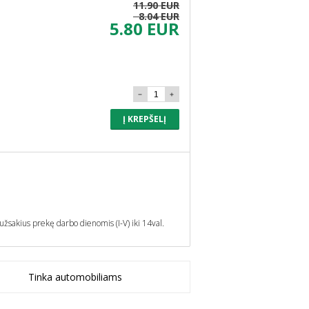
11.90 EUR
8.04 EUR
5.80 EUR
Į KREPŠELĮ
užsakius prekę darbo dienomis (I-V) iki 14val.
Tinka automobiliams