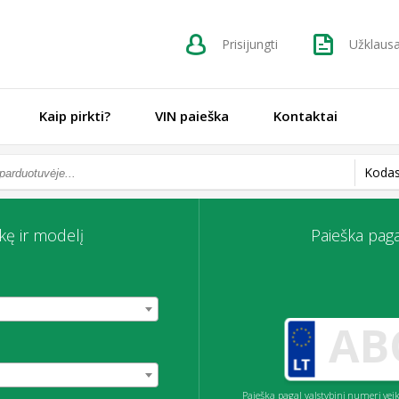
Prisijungti
Užklaus
Kaip pirkti?
VIN paieška
Kontaktai
Kodas
kę ir modelį
Paieška paga
Paieška pagal valstybinį numerį v