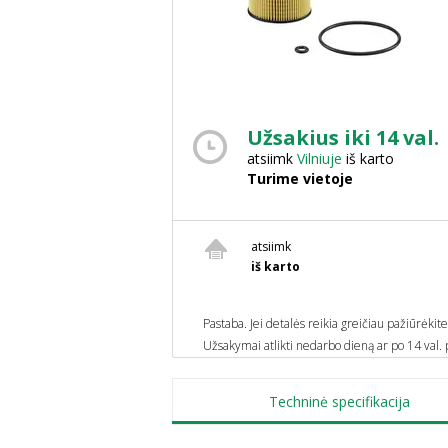
Užsakius iki 14 val.
atsiimk
Vilniuje
iš karto
Turime vietoje
atsiimk
iš karto
Pastaba. Jei detalės reikia greičiau pažiūrėkit
Užsakymai atlikti nedarbo dieną ar po 14 val. p
Techninė specifikacija