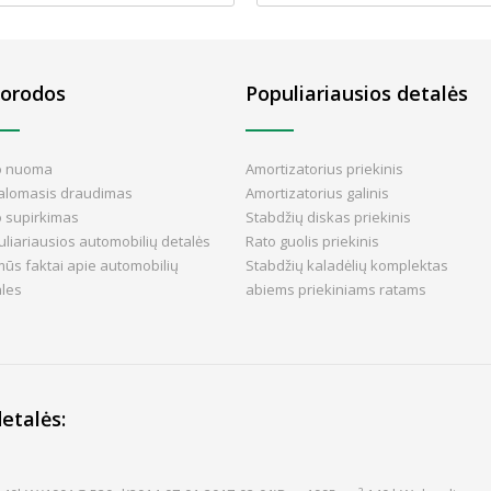
orodos
Populiariausios detalės
o nuoma
Amortizatorius priekinis
valomasis draudimas
Amortizatorius galinis
o supirkimas
Stabdžių diskas priekinis
liariausios automobilių detalės
Rato guolis priekinis
ūs faktai apie automobilių
Stabdžių kaladėlių komplektas
ales
abiems priekiniams ratams
etalės: