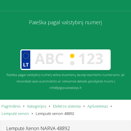
Paieška pagal valstybinį numerį
Paieška pagal valstybinį numerį veikia duomenų bazėje esantiems numeriams. Jei
nerandate savo automobilio ar reikiamos detalės parašykite mums į
info@pigiausiosdalys.lt
Pagrindinis
Kategorijos
Elektros sistema
Apšvietimas
Lemputė xenon
Lemputė xenon 48892
Lemputė Xenon NARVA 48892