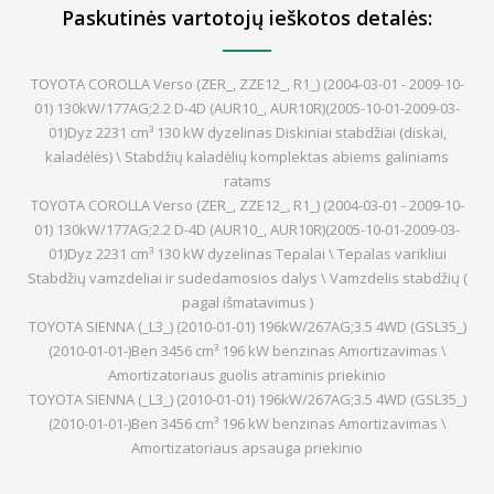
Paskutinės vartotojų ieškotos detalės:
TOYOTA COROLLA Verso (ZER_, ZZE12_, R1_) (2004-03-01 - 2009-10-
01) 130kW/177AG;2.2 D-4D (AUR10_, AUR10R)(2005-10-01-2009-03-
01)Dyz 2231 cm³ 130 kW dyzelinas Diskiniai stabdžiai (diskai,
kaladėlės) \ Stabdžių kaladėlių komplektas abiems galiniams
ratams
TOYOTA COROLLA Verso (ZER_, ZZE12_, R1_) (2004-03-01 - 2009-10-
01) 130kW/177AG;2.2 D-4D (AUR10_, AUR10R)(2005-10-01-2009-03-
01)Dyz 2231 cm³ 130 kW dyzelinas Tepalai \ Tepalas varikliui
Stabdžių vamzdeliai ir sudedamosios dalys \ Vamzdelis stabdžių (
pagal išmatavimus )
TOYOTA SIENNA (_L3_) (2010-01-01) 196kW/267AG;3.5 4WD (GSL35_)
(2010-01-01-)Ben 3456 cm³ 196 kW benzinas Amortizavimas \
Amortizatoriaus guolis atraminis priekinio
TOYOTA SIENNA (_L3_) (2010-01-01) 196kW/267AG;3.5 4WD (GSL35_)
(2010-01-01-)Ben 3456 cm³ 196 kW benzinas Amortizavimas \
Amortizatoriaus apsauga priekinio