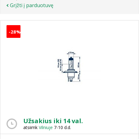
Grįžti į parduotuvę
-28%
Užsakius iki 14 val.
atsiimk
Vilniuje
7-10 d.d.