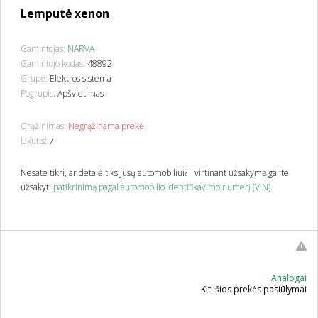
Lemputė xenon
Gamintojas:
NARVA
Gamintojo kodas:
48892
Grupė:
Elektros sistema
Pogrupis:
Apšvietimas
Grąžinimas:
Negrąžinama prekė
Likutis:
7
Nesate tikri, ar detalė tiks Jūsų automobiliui? Tvirtinant užsakymą galite
užsakyti
patikrinimą pagal automobilio identifikavimo numerį (VIN).
Analogai
Kiti šios prekės pasiūlymai