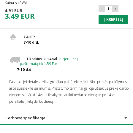
Kaina su PVM:
4.91 EUR
3.49 EUR
Į KREPŠELĮ
atsiimk
7-10 d.d.
Užsakius iki 14 val.
kurjeriu ar į
paštomatą tik 1.59 Eur
7-10 d.d.
Pastaba. Jei detalės reikia greičiau pažiūrėkite "Kiti šios prekės pasiūlymus"
arba susisiekite su mumis.
Pristatymo terminai galioja užsakius prekę darbo
dienomis (I-V) iki 14val. Užsakymai atlikti nedarbo dieną ar po 14 val.
persikelia į kitą darbo dieną
Techninė specifikacija