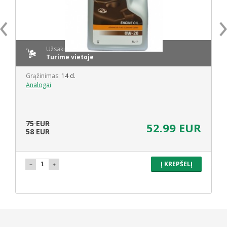
Užsakius iki 14 val.:
Turime vietoje
Grąžinimas:
14 d.
Analogai
75 EUR
52.99 EUR
58 EUR
Į KREPŠELĮ