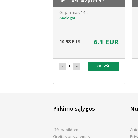
ime vietoje
atsiimk per 1 d.d.
s:
14 d.
Grąžinimas:
14 d.
Analogai
6.1 EUR
10.98 EUR
4.79 EUR
Į KREPŠELĮ
Į KREPŠELĮ
Pirkimo sąlygos
Nu
-7% papildomai
Aut
Greitas pristatymas
Pri