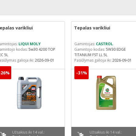
epalas varikliui
Tepalas varikliui
amintojas:
LIQUI MOLY
Gamintojas:
CASTROL
amintojo kodas:
5w30 4200 TOP
Gamintojo kodas:
5W30 EDGE
EC 5L
TITANIUM FST LL 5L
asiūlymas galioja iki:
2026-09-01
Pasiūlymas galioja iki:
2026-09-01
-26%
-31%
Užsakius iki 14 val.:
Užsakius iki 14 val.: