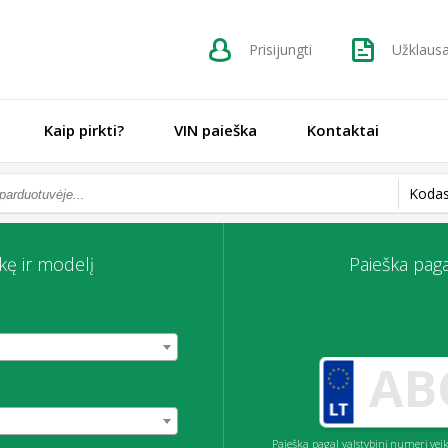
Prisijungti
Užklaus
Kaip pirkti?
VIN paieška
Kontaktai
Kodas
kę ir modelį
Paieška paga
Paieška pagal valstybinį numerį v