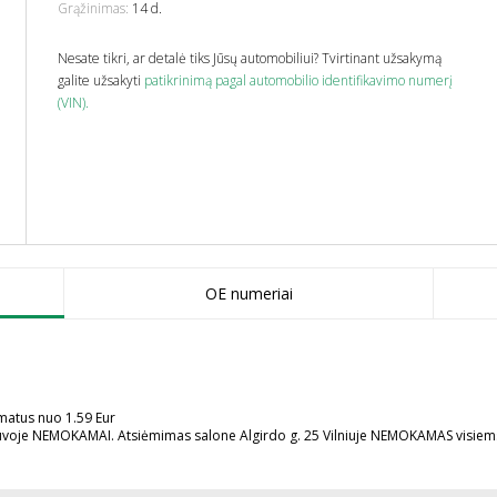
Grąžinimas:
14 d.
Nesate tikri, ar detalė tiks Jūsų automobiliui? Tvirtinant užsakymą
galite užsakyti
patikrinimą pagal automobilio identifikavimo numerį
(VIN).
OE numeriai
omatus nuo 1.59 Eur
uvoje NEMOKAMAI. Atsiėmimas salone Algirdo g. 25 Vilniuje NEMOKAMAS visie