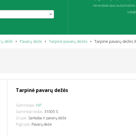
nerandate savo automobilio 
info@p
rų dėžė
Pavarų dežė
Tarpinė pavarų dežės
Tarpinė pavarų dežės 
Tarpinė pavarų dežės
Gamintojas:
HIP
Gamintojo kodas:
31005 S
Grupė:
Sankaba ir pavarų dėžė
Pogrupis:
Pavarų dežė