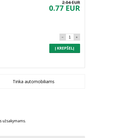
2.04 EUR
0.77 EUR
Į KREPŠELĮ
Tinka automobiliams
ms užsakymams.