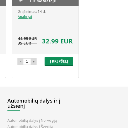
Turime vietoje
atsiimk Šiand
Grąžinimas:
14 d.
Grąžinimas:
14 d.
Analogai
Analogai
39
44.99 EUR
58.08 EUR
32.99 EUR
35 EUR
Į KREPŠELĮ
Į 
Automobilių dalys ir į
užsienį
Automobilių dalys į Norvegiją
Automobilių dalys į Švediją