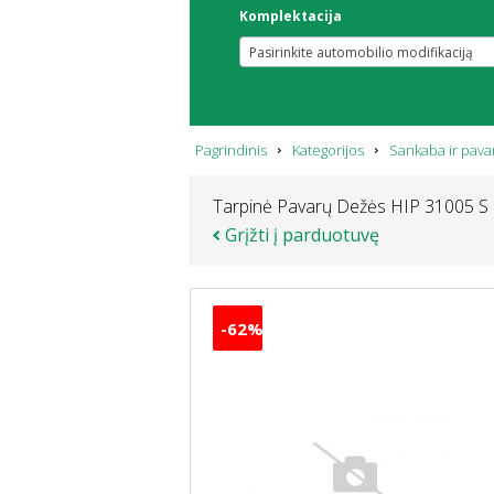
Komplektacija
Pasirinkite automobilio modifikaciją
Pagrindinis
Kategorijos
Sankaba ir pava
Tarpinė Pavarų Dežės HIP 31005 S
Grįžti į parduotuvę
-62%