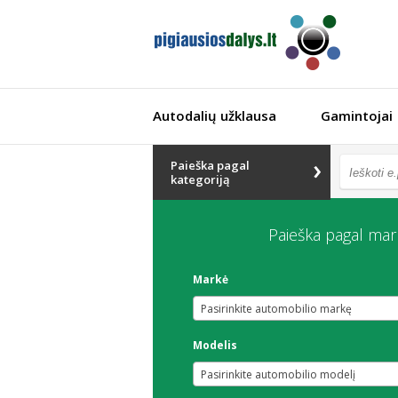
Autodalių užklausa
Gamintojai
Paieška pagal
kategoriją
Paieška pagal mar
Markė
Pasirinkite automobilio markę
Modelis
Pasirinkite automobilio modelį