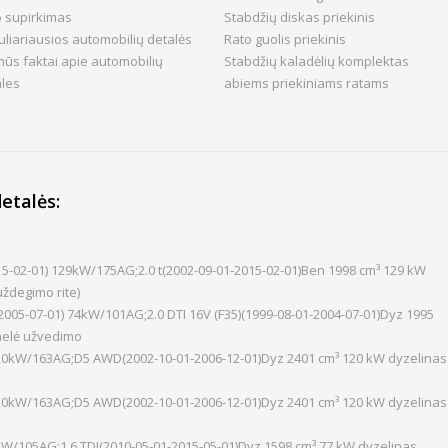
o supirkimas
Stabdžių diskas priekinis
liariausios automobilių detalės
Rato guolis priekinis
ūs faktai apie automobilių
Stabdžių kaladėlių komplektas
ales
abiems priekiniams ratams
etalės:
2015-02-01) 129kW/175AG;2.0 t(2002-09-01-2015-02-01)Ben 1998 cm³ 129 kW
ždegimo rite)
2005-07-01) 74kW/101AG;2.0 DTI 16V (F35)(1999-08-01-2004-07-01)Dyz 1995
nelė užvedimo
) 120kW/163AG;D5 AWD(2002-10-01-2006-12-01)Dyz 2401 cm³ 120 kW dyzelinas
) 120kW/163AG;D5 AWD(2002-10-01-2006-12-01)Dyz 2401 cm³ 120 kW dyzelinas
kW/105AG;1.6 TDI(2010-05-01-2015-05-01)Dyz 1598 cm³ 77 kW dyzelinas