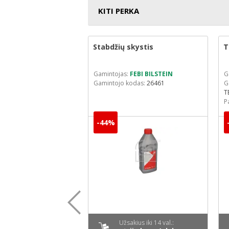
KITI PERKA
palo
Stabdžių skystis
T
MANN-FILTER
Gamintojas:
FEBI BILSTEIN
G
odas:
W 68/3
Gamintojo kodas:
26461
G
lioja iki:
2026-09-01
T
P
-44%
kius iki 14 val.:
Užsakius iki 14 val.: