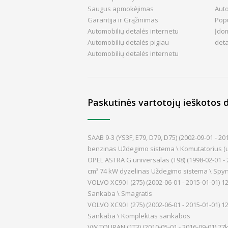
Saugus apmokėjimas
Aut
Garantija ir Grąžinimas
Popu
Automobilių detalės internetu
Įdom
Automobilių detalės pigiau
det
Automobilių detalės internetu
Paskutinės vartotojų ieškotos d
SAAB 9-3 (YS3F, E79, D79, D75) (2002-09-01 - 
benzinas Uždegimo sistema \ Komutatorius (u
OPEL ASTRA G universalas (T98) (1998-02-01 - 
cm³ 74 kW dyzelinas Uždegimo sistema \ Spy
VOLVO XC90 I (275) (2002-06-01 - 2015-01-01
Sankaba \ Smagratis
VOLVO XC90 I (275) (2002-06-01 - 2015-01-01
Sankaba \ Komplektas sankabos
VW TOURAN (1T3) (2010-05-01 - 2016-09-01) 77