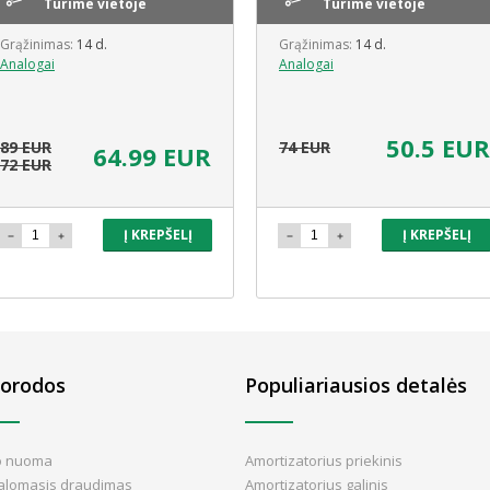
Turime vietoje
Turime vietoje
Grąžinimas:
14 d.
Grąžinimas:
14 d.
Analogai
Analogai
50.5 EUR
89 EUR
74 EUR
64.99 EUR
72 EUR
Į KREPŠELĮ
Į KREPŠELĮ
orodos
Populiariausios detalės
o nuoma
Amortizatorius priekinis
valomasis draudimas
Amortizatorius galinis