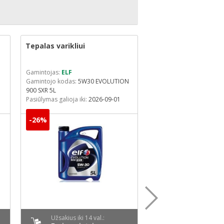
Tepalas varikliui
Tepalas varikliui
Gamintojas:
ELF
Gamintojas:
ELF
Gamintojo kodas:
5W30 EVOLUTION
Gamintojo kodas:
5W30 
900 SXR 5L
FULLTECH FE 5L
Pasiūlymas galioja iki:
2026-09-01
-26%
-31%
Užsakius iki 14 val.:
Užsakius iki 14 v