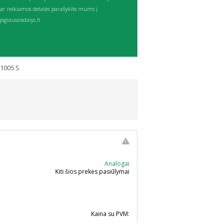
ar reikiamos detalės parašykite mums į
igiausiosdalys.lt
31005 S
Analogai
Kiti šios prekės pasiūlymai
Kaina su PVM: