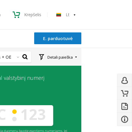
a
Krepšelis
Lt
E. parduotuvė
 + OE
Detali paieška
l valstybinį numerį
eikia duomenų bazėje esantiems numeriams. Jei