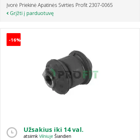
Įvorė Priekinė Apatinės Svirties Profit 2307-0065
Grįžti į parduotuvę
-16%
Užsakius iki 14 val.
atsiimk
Vilniuje
Šiandien