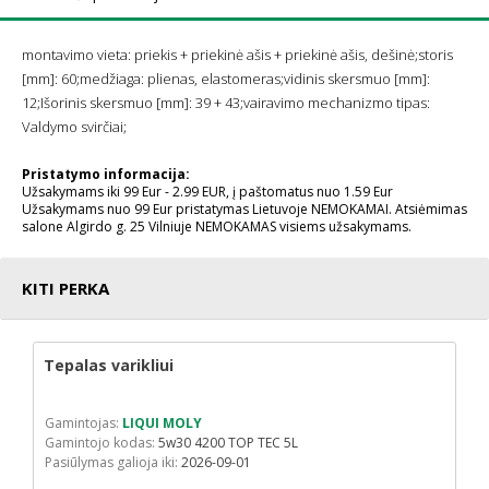
montavimo vieta: priekis + priekinė ašis + priekinė ašis, dešinė;storis
[mm]: 60;medžiaga: plienas, elastomeras;vidinis skersmuo [mm]:
12;Išorinis skersmuo [mm]: 39 + 43;vairavimo mechanizmo tipas:
Valdymo svirčiai;
Pristatymo informacija:
Užsakymams iki 99 Eur - 2.99 EUR, į paštomatus nuo 1.59 Eur
Užsakymams nuo 99 Eur pristatymas Lietuvoje NEMOKAMAI. Atsiėmimas
salone Algirdo g. 25 Vilniuje NEMOKAMAS visiems užsakymams.
KITI PERKA
Tepalas varikliui
Gamintojas:
LIQUI MOLY
Gamintojo kodas:
5w30 4200 TOP TEC 5L
Pasiūlymas galioja iki:
2026-09-01