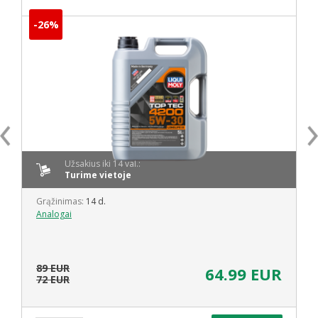
-26%
Užsakius iki 14 val.:
Turime vietoje
Grąžinimas:
14 d.
Analogai
89 EUR
64.99 EUR
72 EUR