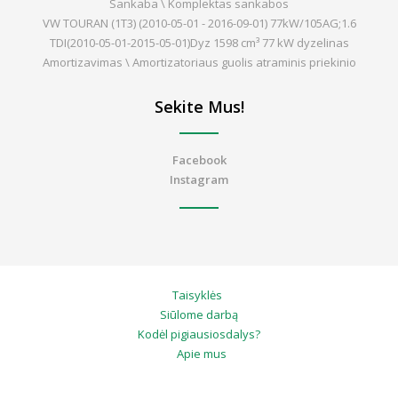
Sankaba \ Komplektas sankabos
VW TOURAN (1T3) (2010-05-01 - 2016-09-01) 77kW/105AG;1.6
TDI(2010-05-01-2015-05-01)Dyz 1598 cm³ 77 kW dyzelinas
Amortizavimas \ Amortizatoriaus guolis atraminis priekinio
Sekite Mus!
Facebook
Instagram
Taisyklės
Siūlome darbą
Kodėl pigiausiosdalys?
Apie mus