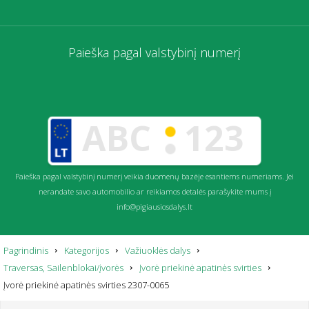
Paieška pagal valstybinį numerį
Paieška pagal valstybinį numerį veikia duomenų bazėje esantiems numeriams. Jei
nerandate savo automobilio ar reikiamos detalės parašykite mums į
info@pigiausiosdalys.lt
Pagrindinis
Kategorijos
Važiuoklės dalys
Traversas, Sailenblokai/įvorės
Įvorė priekinė apatinės svirties
Įvorė priekinė apatinės svirties 2307-0065