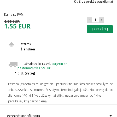
Kiti šios prekės pasiūlymai
Kaina su PVM:
1.86 EUR
1.55 EUR
Į KREPŠELĮ
atsiimk
Šiandien
Užsakius iki 14 val.
kurjeriu ar į
paštomatą tik 1.59 Eur
1 d.d. (rytoj)
Pastaba. Jei detalės reikia greičiau pažiūrėkite "Kiti šios prekės pasiūlymus"
arba susisiekite su mumis.
Pristatymo terminai galioja užsakius prekę darbo
dienomis (I-V) iki 14val. Užsakymai atlikti nedarbo dieną ar po 14 val.
persikelia į kitą darbo dieną
Techninė specifikacija