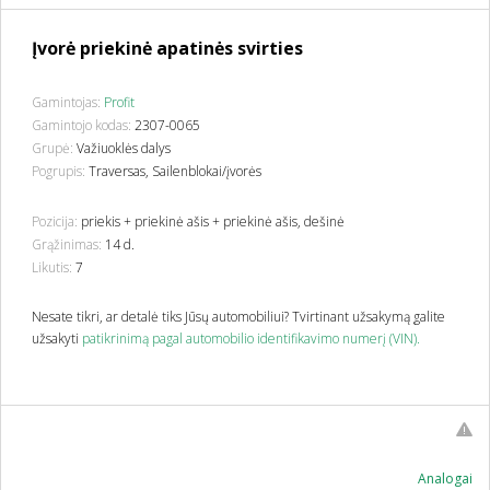
Įvorė priekinė apatinės svirties
Gamintojas:
Profit
Gamintojo kodas:
2307-0065
Grupė:
Važiuoklės dalys
Pogrupis:
Traversas, Sailenblokai/įvorės
Pozicija:
priekis + priekinė ašis + priekinė ašis, dešinė
Grąžinimas:
14 d.
Likutis:
7
Nesate tikri, ar detalė tiks Jūsų automobiliui? Tvirtinant užsakymą galite
užsakyti
patikrinimą pagal automobilio identifikavimo numerį (VIN).
Analogai