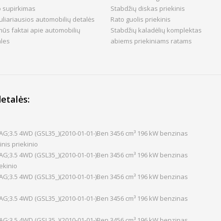
o supirkimas
Stabdžių diskas priekinis
liariausios automobilių detalės
Rato guolis priekinis
ūs faktai apie automobilių
Stabdžių kaladėlių komplektas
ales
abiems priekiniams ratams
etalės:
AG;3.5 4WD (GSL35_)(2010-01-01-)Ben 3456 cm³ 196 kW benzinas
nis priekinio
AG;3.5 4WD (GSL35_)(2010-01-01-)Ben 3456 cm³ 196 kW benzinas
ekinio
AG;3.5 4WD (GSL35_)(2010-01-01-)Ben 3456 cm³ 196 kW benzinas
AG;3.5 4WD (GSL35_)(2010-01-01-)Ben 3456 cm³ 196 kW benzinas
AG;3.5 4WD (GSL35_)(2010-01-01-)Ben 3456 cm³ 196 kW benzinas