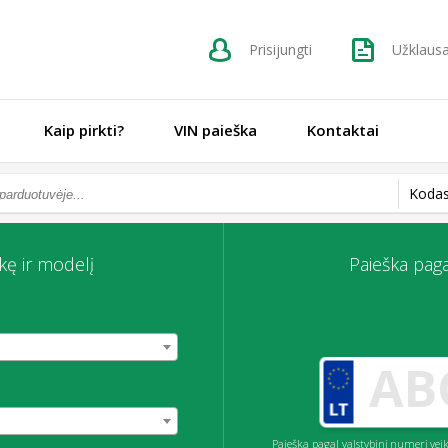
Prisijungti
Užklaus
Kaip pirkti?
VIN paieška
Kontaktai
Kodas
kę ir modelį
Paieška paga
Paieška pagal valstybinį numerį v