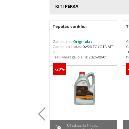
KITI PERKA
palo
Tepalas varikliui
T
MANN-FILTER
Gamintojas:
Originalas
G
odas:
W 68/3
Gamintojo kodas:
0W20 TOYOTA AFE
G
lioja iki:
2026-09-01
5L
T
Pasiūlymas galioja iki:
2026-09-01
P
-29%
kius iki 14 val.:
Užsakius iki 14 val.: