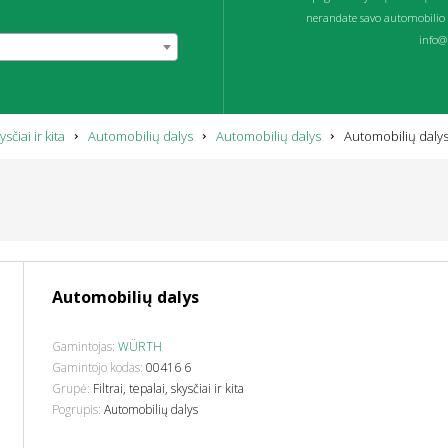
nerandate savo automobilio 
info@p
ysčiai ir kita
Automobilių dalys
Automobilių dalys
Automobilių daly
Automobilių dalys
Gamintojas:
WÜRTH
Gamintojo kodas:
00416 6
Grupė:
Filtrai, tepalai, skysčiai ir kita
Pogrupis:
Automobilių dalys