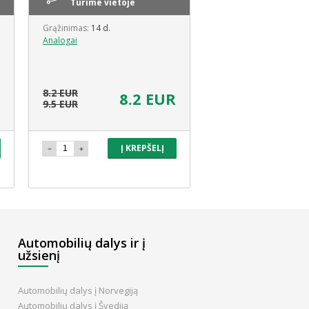
Turime vietoje
Turime vietoj
Grąžinimas:
14 d.
Grąžinimas:
14 d.
Analogai
Analogai
8.2 EUR
44.99 EUR
8.2 EUR
32.
9.5 EUR
35 EUR
Į KREPŠELĮ
Į 
Automobilių dalys ir į
užsienį
Automobilių dalys į Norvegiją
Automobilių dalys į Švediją