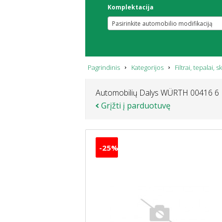
Komplektacija
Pasirinkite automobilio modifikaciją
Pagrindinis
Kategorijos
Filtrai, tepalai, sk
Automobilių Dalys WÜRTH 00416 6
Grįžti į parduotuvę
-25%