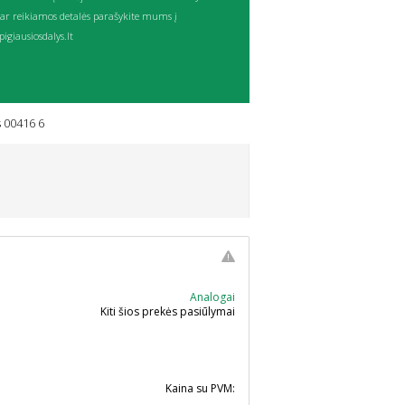
ar reikiamos detalės parašykite mums į
igiausiosdalys.lt
s 00416 6
Analogai
Kiti šios prekės pasiūlymai
Kaina su PVM: