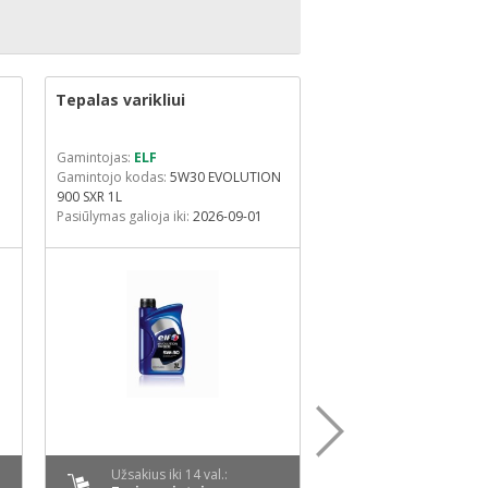
Tepalas varikliui
Tepalas varikliui
Gamintojas:
ELF
Gamintojas:
ELF
Gamintojo kodas:
5W30 EVOLUTION
Gamintojo kodas:
5W30 
900 SXR 1L
900 SXR 5L
Pasiūlymas galioja iki:
2026-09-01
Pasiūlymas galioja iki:
20
-26%
Užsakius iki 14 val.:
Užsakius iki 14 v