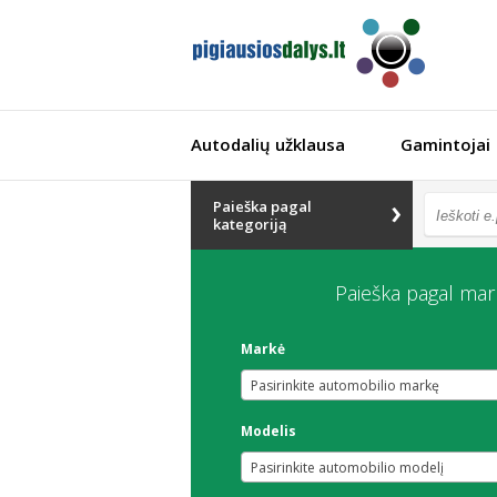
Autodalių užklausa
Gamintojai
Paieška pagal
kategoriją
Paieška pagal mar
Markė
Pasirinkite automobilio markę
Modelis
Pasirinkite automobilio modelį