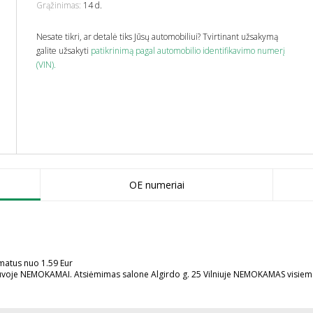
Grąžinimas:
14 d.
Nesate tikri, ar detalė tiks Jūsų automobiliui? Tvirtinant užsakymą
galite užsakyti
patikrinimą pagal automobilio identifikavimo numerį
(VIN).
OE numeriai
omatus nuo 1.59 Eur
uvoje NEMOKAMAI. Atsiėmimas salone Algirdo g. 25 Vilniuje NEMOKAMAS visie