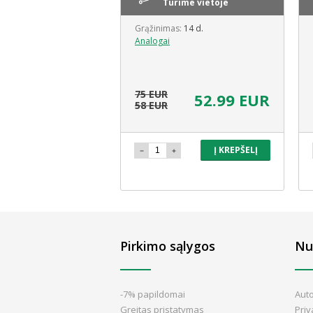
ime vietoje
Turime vietoje
s:
14 d.
Grąžinimas:
14 d.
Analogai
75 EUR
4.79 EUR
52.99 EUR
58 EUR
Į KREPŠELĮ
Į KREPŠELĮ
Pirkimo sąlygos
Nu
-7% papildomai
Aut
Greitas pristatymas
Pri