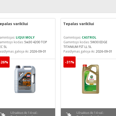
epalas varikliui
Tepalas varikliui
amintojas:
LIQUI MOLY
Gamintojas:
CASTROL
amintojo kodas:
5w30 4200 TOP
Gamintojo kodas:
5W30 EDGE
EC 5L
TITANIUM FST LL 5L
asiūlymas galioja iki:
2026-09-01
Pasiūlymas galioja iki:
2026-09-01
-26%
-31%
Užsakius iki 14 val.:
Užsakius iki 14 val.: