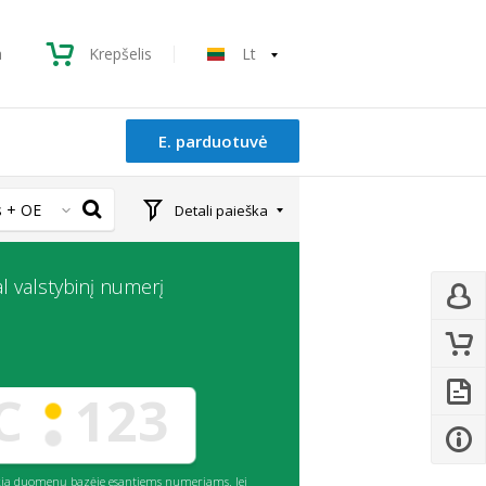
a
Krepšelis
Lt
E. parduotuvė
 + OE
Detali paieška
l valstybinį numerį
eikia duomenų bazėje esantiems numeriams. Jei