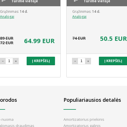
Turime vietoje
Turime vietoje
Grąžinimas:
14 d.
Grąžinimas:
14 d.
Analogai
Analogai
50.5 EUR
89 EUR
74 EUR
64.99 EUR
72 EUR
Į KREPŠELĮ
Į KREPŠELĮ
orodos
Populiariausios detalės
o nuoma
Amortizatorius priekinis
valomasis draudimas
Amortizatorius galinis