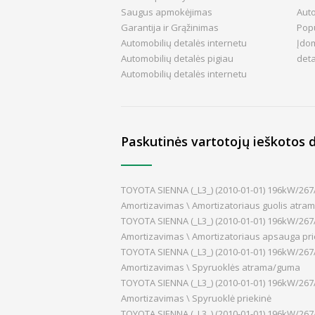
Saugus apmokėjimas
Aut
Garantija ir Grąžinimas
Popu
Automobilių detalės internetu
Įdom
Automobilių detalės pigiau
det
Automobilių detalės internetu
Paskutinės vartotojų ieškotos d
TOYOTA SIENNA (_L3_) (2010-01-01) 196kW/267
Amortizavimas \ Amortizatoriaus guolis atrami
TOYOTA SIENNA (_L3_) (2010-01-01) 196kW/267
Amortizavimas \ Amortizatoriaus apsauga pri
TOYOTA SIENNA (_L3_) (2010-01-01) 196kW/267
Amortizavimas \ Spyruoklės atrama/guma
TOYOTA SIENNA (_L3_) (2010-01-01) 196kW/267
Amortizavimas \ Spyruoklė priekinė
TOYOTA SIENNA (_L3_) (2010-01-01) 196kW/267