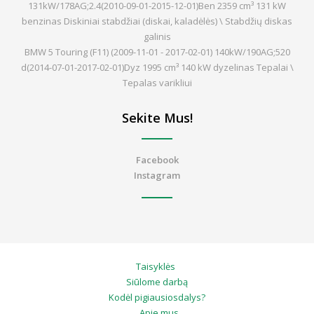
131kW/178AG;2.4(2010-09-01-2015-12-01)Ben 2359 cm³ 131 kW
benzinas Diskiniai stabdžiai (diskai, kaladėlės) \ Stabdžių diskas
galinis
BMW 5 Touring (F11) (2009-11-01 - 2017-02-01) 140kW/190AG;520
d(2014-07-01-2017-02-01)Dyz 1995 cm³ 140 kW dyzelinas Tepalai \
Tepalas varikliui
Sekite Mus!
Facebook
Instagram
Taisyklės
Siūlome darbą
Kodėl pigiausiosdalys?
Apie mus