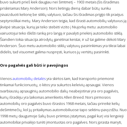
buvo sukurti prieš kiek daugiau nei šimtmetį – 1903 metais (šis išradimas
priskiriamas Mary Anderson). Nors lietingą dieną dabar būtų sunku
įsivaizduoti kelionę be stiklų valytuvo, tačiau šis išradimas prigijo tik praėjus
septyniolikai metų. Mary Anderson teigia, kad išrasti automobilių valytuvus ją
įkvėpė situacija, kurią jai teko stebėti vizito į Niujorką metu: automobilio
vairuotojui teko iškišti ranką pro langą ir pavalyti priekinį automobilio stiklą.
Šiandien tokia situacija atrodytų ganėtinai keistai, ir už tai galime dėkoti Mary
Anderson. Šiuo metu automobilio stiklų valytuvų pasirinkimas yra tikrai labai
didelis, tad visuomet galima nuspręsti, kuriuos jų vertėtų pasirinkti.
Oro pagalvės gali būti ir pavojingos
Vienos
automobilių detalės
yra skirtos tam, kad transporto priemonė
tinkamai funkcionuotų, o kitos yra sukurtos keleivių apsaugai. Vienos
svarbiausių apsauginių automobilio dalių neabejotinai yra oro pagalvės,
kurių išradėju yra laikomas amerikietis Allen Breed. Nors pirmosios
automobilių oro pagalvės buvo išrastos 1968 metais, tačiau prireikė kelių
dešimtmečių, kol jų pritaikymas automobiliuose tapo sektinu pavyzdžiu. Nuo
1998 metų daugumoje šalių buvo priimtas įstatymas, pagal kurį visi lengvieji
automobiliai privalėjo turėti įmontuotas oro pagalves. Nors įprasta manyti,