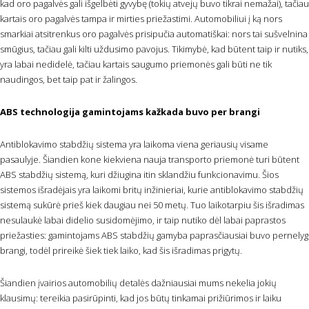
kad oro pagalvės gali išgelbėti gyvybę (tokių atvejų buvo tikrai nemažai), tačiau
kartais oro pagalvės tampa ir mirties priežastimi. Automobiliui į ką nors
smarkiai atsitrenkus oro pagalvės prisipučia automatiškai: nors tai sušvelnina
smūgius, tačiau gali kilti uždusimo pavojus. Tikimybė, kad būtent taip ir nutiks,
yra labai nedidelė, tačiau kartais saugumo priemonės gali būti ne tik
naudingos, bet taip pat ir žalingos.
ABS technologija gamintojams kažkada buvo per brangi
Antiblokavimo stabdžių sistema yra laikoma viena geriausių visame
pasaulyje. Šiandien kone kiekviena nauja transporto priemonė turi būtent
ABS stabdžių sistemą, kuri džiugina itin sklandžiu funkcionavimu. Šios
sistemos išradėjais yra laikomi britų inžinieriai, kurie antiblokavimo stabdžių
sistemą sukūrė prieš kiek daugiau nei 50 metų. Tuo laikotarpiu šis išradimas
nesulaukė labai didelio susidomėjimo, ir taip nutiko dėl labai paprastos
priežasties: gamintojams ABS stabdžių gamyba paprasčiausiai buvo pernelyg
brangi, todėl prireikė šiek tiek laiko, kad šis išradimas prigytų.
Šiandien įvairios automobilių detalės dažniausiai mums nekelia jokių
klausimų: tereikia pasirūpinti, kad jos būtų tinkamai prižiūrimos ir laiku