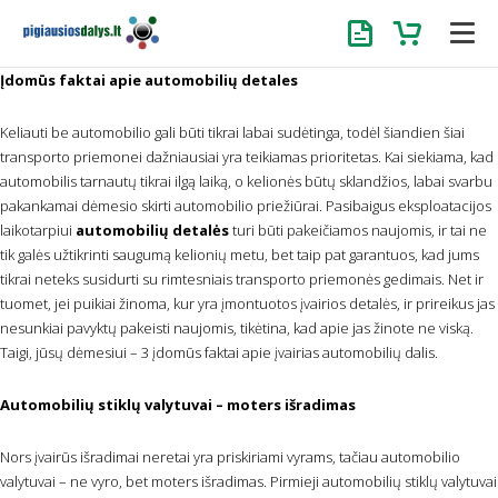
Užklausa
Krepšelis
Įdomūs faktai apie automobilių detales
Keliauti be automobilio gali būti tikrai labai sudėtinga, todėl šiandien šiai
transporto priemonei dažniausiai yra teikiamas prioritetas. Kai siekiama, kad
automobilis tarnautų tikrai ilgą laiką, o kelionės būtų sklandžios, labai svarbu
pakankamai dėmesio skirti automobilio priežiūrai. Pasibaigus eksploatacijos
laikotarpiui
automobilių detalės
turi būti pakeičiamos naujomis, ir tai ne
tik galės užtikrinti saugumą kelionių metu, bet taip pat garantuos, kad jums
tikrai neteks susidurti su rimtesniais transporto priemonės gedimais. Net ir
tuomet, jei puikiai žinoma, kur yra įmontuotos įvairios detalės, ir prireikus jas
nesunkiai pavyktų pakeisti naujomis, tikėtina, kad apie jas žinote ne viską.
Taigi, jūsų dėmesiui – 3 įdomūs faktai apie įvairias automobilių dalis.
Automobilių stiklų valytuvai – moters išradimas
Nors įvairūs išradimai neretai yra priskiriami vyrams, tačiau automobilio
valytuvai – ne vyro, bet moters išradimas. Pirmieji automobilių stiklų valytuvai