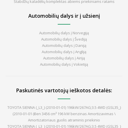
Stabdžių kaladėlių komplektas abiems priekiniams ratams
Automobilių dalys ir į užsienį
Automobilių dalys į Norvegiją
Automobilių dalys į Švediją
Automobilių dalys į Daniją
Automobilių dalys į Angliją
Automobilių dalys į Airiją
Automobilių dalys į Vokietiją
Paskutinės vartotojų ieškotos detalės:
TOYOTA SIENNA (_L3_) (2010-01-01) 196kW/267AG;3.5 4WD (GSL35_)
(2010-01-01-)Ben 3456 cm³ 196 kW benzinas Amortizavimas \
Amortizatoriaus guolis atraminis priekinio
TOYOTA SIENNA (_L3_) (2010-01-01) 196kW/267AG;3.5 4WD (GSL35_)