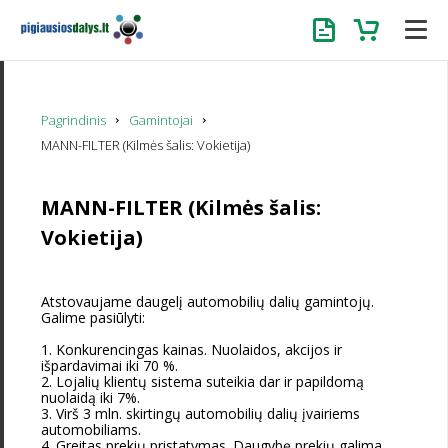
Užklausa
Krepšelis
Pagrindinis
Gamintojai
MANN-FILTER (Kilmės šalis: Vokietija)
MANN-FILTER (Kilmės šalis:
Vokietija)
Atstovaujame daugelį automobilių dalių gamintojų.
Galime pasiūlyti:
1. Konkurencingas kainas. Nuolaidos, akcijos ir
išpardavimai iki 70 %.
2. Lojalių klientų sistema suteikia dar ir papildomą
nuolaidą iki 7%.
3. Virš 3 mln. skirtingų automobilių dalių įvairiems
automobiliams.
4. Greitas prekių pristatymas. Daugybę prekių galima