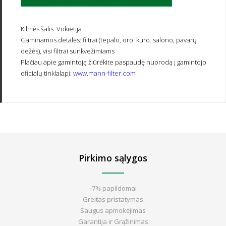
Kilmės šalis:
Vokietija
Gaminamos detalės:
filtrai (tepalo, oro. kuro. salono, pavarų
dežės), visi filtrai sunkvežimiams
Plačiau apie gamintoją žiūrėkite paspaudę nuorodą į gamintojo
oficialų tinklalapį:
www.mann-filter.com
Pirkimo sąlygos
-7% papildomai
Greitas pristatymas
Saugus apmokėjimas
Garantija ir Grąžinimas