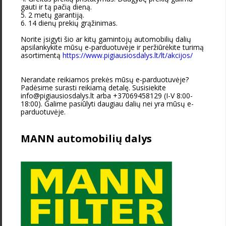
gauti ir tą pačią dieną.
5. 2 metų garantiją.
6. 14 dienų prekių grąžinimas.
Norite įsigyti šio ar kitų gamintojų automobilių dalių
apsilankykite mūsų e-parduotuvėje ir peržiūrėkite turimą
asortimentą
https://www.pigiausiosdalys.lt/lt/akcijos/
Nerandate reikiamos prekės mūsų e-parduotuvėje?
Padėsime surasti reikiamą detalę. Susisiekite
info@pigiausiosdalys.lt arba +37069458129 (I-V 8:00-
18:00). Galime pasiūlyti daugiau dalių nei yra mūsų e-
parduotuvėje.
MANN automobilių dalys