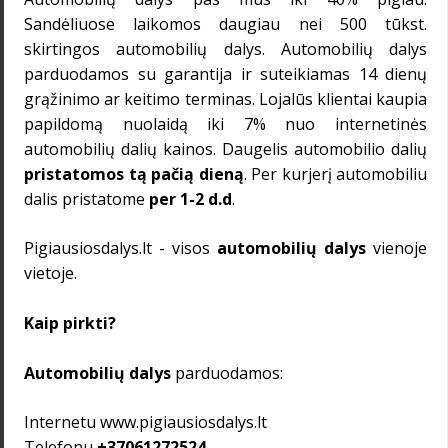
Sandėliuose laikomos daugiau nei 500 tūkst.
skirtingos
automobilių dalys
. Automobilių dalys
parduodamos su
garantija
ir suteikiamas 14 dienų
grąžinimo
ar keitimo terminas. Lojalūs klientai kaupia
papildomą nuolaidą iki 7%
nuo internetinės
automobilių dalių kainos. Daugelis automobilio dalių
pristatomos tą pačią dieną
. Per kurjerį automobiliu
dalis pristatome
per 1-2 d.d
.
Pigiausiosdalys.lt - visos
automobilių dalys
vienoje
vietoje.
Kaip pirkti?
Automobilių dalys
parduodamos:
Internetu
www.pigiausiosdalys.lt
Telefonu
+37061272524