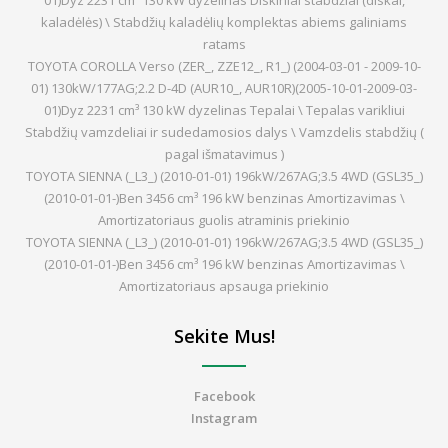
01)Dyz 2231 cm³ 130 kW dyzelinas Diskiniai stabdžiai (diskai,
kaladėlės) \ Stabdžių kaladėlių komplektas abiems galiniams
ratams
TOYOTA COROLLA Verso (ZER_, ZZE12_, R1_) (2004-03-01 - 2009-10-
01) 130kW/177AG;2.2 D-4D (AUR10_, AUR10R)(2005-10-01-2009-03-
01)Dyz 2231 cm³ 130 kW dyzelinas Tepalai \ Tepalas varikliui
Stabdžių vamzdeliai ir sudedamosios dalys \ Vamzdelis stabdžių (
pagal išmatavimus )
TOYOTA SIENNA (_L3_) (2010-01-01) 196kW/267AG;3.5 4WD (GSL35_)
(2010-01-01-)Ben 3456 cm³ 196 kW benzinas Amortizavimas \
Amortizatoriaus guolis atraminis priekinio
TOYOTA SIENNA (_L3_) (2010-01-01) 196kW/267AG;3.5 4WD (GSL35_)
(2010-01-01-)Ben 3456 cm³ 196 kW benzinas Amortizavimas \
Amortizatoriaus apsauga priekinio
Sekite Mus!
Facebook
Instagram