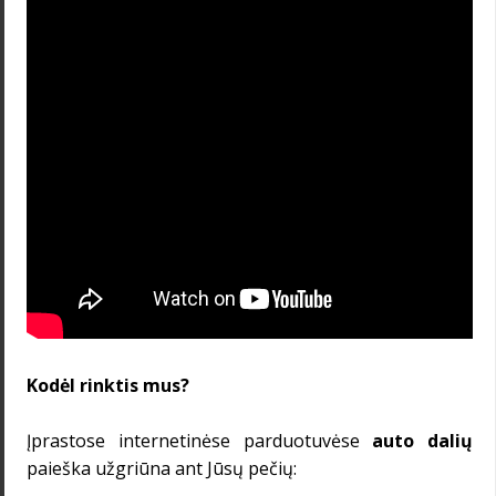
Kodėl rinktis mus?
Įprastose internetinėse parduotuvėse
auto dalių
paieška užgriūna ant Jūsų pečių: