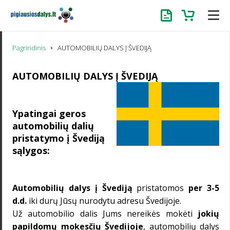
Užklausa
Krepšelis
Pagrindinis
AUTOMOBILIŲ DALYS Į ŠVEDIJĄ
AUTOMOBILIŲ DALYS Į ŠVEDIJĄ
Ypatingai geros
automobilių dalių
pristatymo į Švediją
sąlygos:
Automobilių dalys
į Švediją
pristatomos
per 3-5
d.d.
iki durų Jūsų nurodytu adresu Švedijoje.
Už automobilio dalis Jums nereikės mokėti
jokių
papildomų mokesčių
Švedijoje
,
automobilių dalys