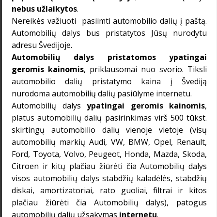
nebus užlaikytos
.
Nereikės važiuoti pasiimti automobilio dalių į paštą.
Automobilių dalys
bus pristatytos Jūsų nurodytu
adresu Švedijoje.
Automobilių dalys
pristatomos ypatingai
geromis kainomis
, priklausomai nuo svorio. Tiksli
automobilio dalių pristatymo kaina į Švediją
nurodoma automobilių dalių pasiūlyme internetu.
Automobilių dalys
ypatingai geromis kainomis
,
platus automobilių dalių pasirinkimas virš 500 tūkst.
skirtingų automobilio dalių vienoje vietoje (visų
automobilių markių Audi, VW, BMW, Opel, Renault,
Ford, Toyota, Volvo, Peugeot, Honda, Mazda, Skoda,
Citroen ir kitų plačiau žiūrėti čia
Automobilių dalys
visos automobilių dalys stabdžių kaladėlės, stabdžių
diskai, amortizatoriai, rato guoliai, filtrai ir kitos
plačiau žiūrėti čia
Automobilių dalys
), patogus
automobilių dalių užsakymas
internetu
.