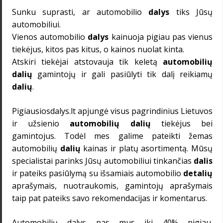
Sunku suprasti, ar
automobilio
dalys
tiks Jūsų
automobiliui.
Vienos
automobilio
dalys
kainuoja pigiau pas vienus
tiekėjus, kitos pas kitus, o kainos nuolat kinta.
Atskiri tiekėjai atstovauja tik keletą
automobilių
dalių
gamintojų ir gali pasiūlyti tik dalį reikiamų
dalių
.
Pigiausiosdalys.lt apjungė visus pagrindinius Lietuvos
ir užsienio
automobilių dalių
tiekėjus bei
gamintojus. Todėl mes galime pateikti žemas
automobilių
dalių
kainas ir platų asortimentą. Mūsų
specialistai parinks Jūsų automobiliui tinkančias
dalis
ir pateiks pasiūlymą su išsamiais automobilio
detalių
aprašymais, nuotraukomis, gamintojų aprašymais
taip pat pateiks savo rekomendacijas ir komentarus.
Automobilių dalys
pas mus iki 40% pigiau.