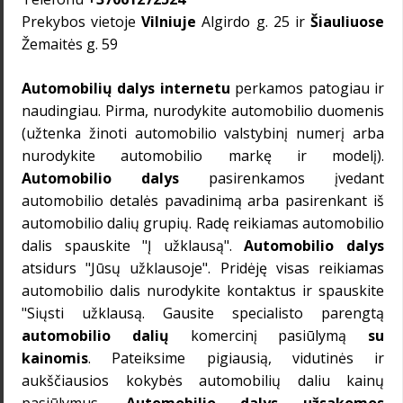
Prekybos vietoje
Vilniuje
Algirdo g. 25 ir
Šiauliuose
Žemaitės g. 59
Automobilių dalys internetu
perkamos patogiau ir
naudingiau. Pirma, nurodykite automobilio duomenis
(užtenka žinoti automobilio valstybinį numerį arba
nurodykite automobilio markę ir modelį).
Automobilio dalys
pasirenkamos įvedant
automobilio detalės pavadinimą arba pasirenkant iš
automobilio dalių grupių. Radę reikiamas automobilio
dalis spauskite "Į užklausą".
Automobilio dalys
atsidurs "Jūsų užklausoje". Pridėję visas reikiamas
automobilio dalis nurodykite kontaktus ir spauskite
"Siųsti užklausą. Gausite specialisto parengtą
automobilio dalių
komercinį pasiūlymą
su
kainomis
. Pateiksime pigiausią, vidutinės ir
aukščiausios kokybės automobilių daliu kainų