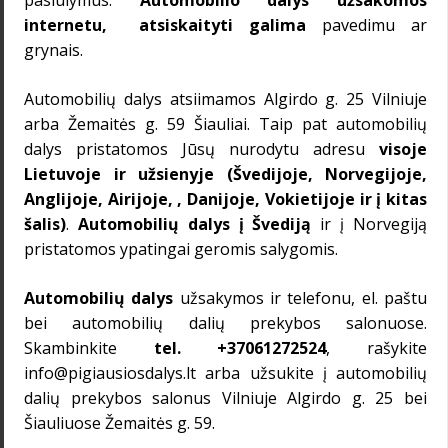
pasiūlymus.
Automobilio dalys užsakomos
internetu,
atsiskaityti galima
pavedimu ar
grynais.
Automobilių dalys
atsiimamos Algirdo g. 25 Vilniuje
arba Žemaitės g. 59 Šiauliai. Taip pat
automobilių
dalys
pristatomos Jūsų nurodytu adresu
visoje
Lietuvoje ir užsienyje (
Švedijoje,
Norvegijoje,
Anglijoje, Airijoje, , Danijoje, Vokietijoje ir į kitas
šalis)
.
Automobilių dalys į
Švediją
ir
į Norvegiją
pristatomos ypatingai geromis salygomis.
Automobilių dalys
užsakymos ir telefonu, el. paštu
bei automobilių dalių prekybos salonuose.
Skambinkite
tel.
+37061272524
,
rašykite
info@pigiausiosdalys.lt
arba užsukite į automobilių
dalių prekybos salonus Vilniuje Algirdo g. 25 bei
Šiauliuose Žemaitės g. 59.