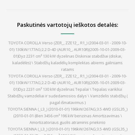
Paskutinės vartotojų ieškotos detalės:
TOYOTA COROLLA Verso (ZER_, ZZE12_, R1_) (2004-03-01 - 2009-10-
01) 130kW/177AG;2.2 D-4D (AUR10_, AUR10R)(2005-10-01-2009-03-
01)Dyz 2231 cm³ 130 kW dyzelinas Diskiniai stabdžiai (diskai,
kaladėlės) \ Stabdžių kaladėlių komplektas abiems galiniams
ratams
TOYOTA COROLLA Verso (ZER_, ZZE12_, R1_) (2004-03-01 - 2009-10-
01) 130kW/177AG;2.2 D-4D (AUR10_, AUR10R)(2005-10-01-2009-03-
01)Dyz 2231 cm³ 130 kW dyzelinas Tepalai \ Tepalas varikliui
Stabdžių vamzdeliai ir sudedamosios dalys \ Vamzdelis stabdžių (
pagal išmatavimus )
TOYOTA SIENNA (_L3_) (2010-01-01) 196kW/267AG;3.5 4WD (GSL35_)
(2010-01-01-)Ben 3456 cm³ 196 kW benzinas Amortizavimas \
Amortizatoriaus guolis atraminis priekinio
TOYOTA SIENNA (_L3_) (2010-01-01) 196kW/267AG;3.5 4WD (GSL35_)