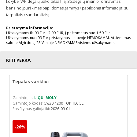
kokybė: WP;degalų bako talpa [l]ą: 35;degalų mišinio formavimas:
benzino įpurškimas;papildomas gaminys / papildoma informacija: su
tarpikliais / sandarikliais;
Pristatymo informacija:
Užsakymams iki 99 Eur - 2.99 EUR, į paštomatus nuo 1.59 Eur
Užsakymams nuo 99 Eur pristatymas Lietuvoje NEMOKAMAI. Atsiėmimas
salone Algirdo g. 25 Vilniuje NEMOKAMAS visiems užsakymams.
KITI PERKA
Tepalas varikliui
Gamintojas:
LIQUI MOLY
Gamintojo kodas:
5w30 4200 TOP TEC 5L
Pasiūlymas galioja iki:
2026-09-01
-26%