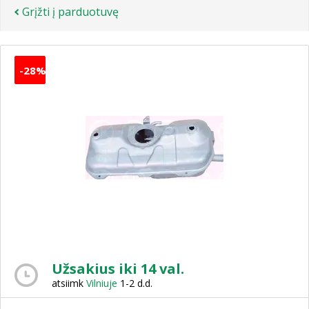
Grįžti į parduotuvę
-28%
Užsakius iki 14 val.
atsiimk
Vilniuje
1-2 d.d.