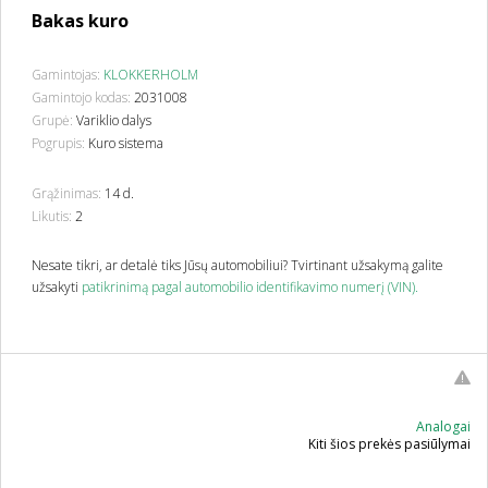
Bakas kuro
Gamintojas:
KLOKKERHOLM
Gamintojo kodas:
2031008
Grupė:
Variklio dalys
Pogrupis:
Kuro sistema
Grąžinimas:
14 d.
Likutis:
2
Nesate tikri, ar detalė tiks Jūsų automobiliui? Tvirtinant užsakymą galite
užsakyti
patikrinimą pagal automobilio identifikavimo numerį (VIN).
Analogai
Kiti šios prekės pasiūlymai