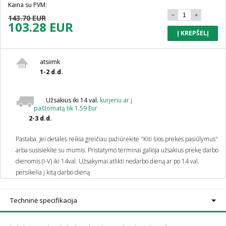
Kaina su PVM:
143.70 EUR
103.28 EUR
Į KREPŠELĮ
atsiimk
1-2 d.d.
Užsakius iki 14 val.
kurjeriu ar į
paštomatą tik 1.59 Eur
2-3 d.d.
Pastaba. Jei detalės reikia greičiau pažiūrėkite "Kiti šios prekės pasiūlymus"
arba susisiekite su mumis.
Pristatymo terminai galioja užsakius prekę darbo
dienomis (I-V) iki 14val. Užsakymai atlikti nedarbo dieną ar po 14 val.
persikelia į kitą darbo dieną
Techninė specifikacija