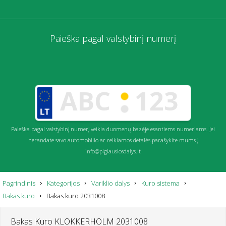
Paieška pagal valstybinį numerį
Paieška pagal valstybinį numerį veikia duomenų bazėje esantiems numeriams. Jei
nerandate savo automobilio ar reikiamos detalės parašykite mums į
info@pigiausiosdalys.lt
Pagrindinis
Kategorijos
Variklio dalys
Kuro sistema
Bakas kuro
Bakas kuro 2031008
Bakas Kuro KLOKKERHOLM 2031008