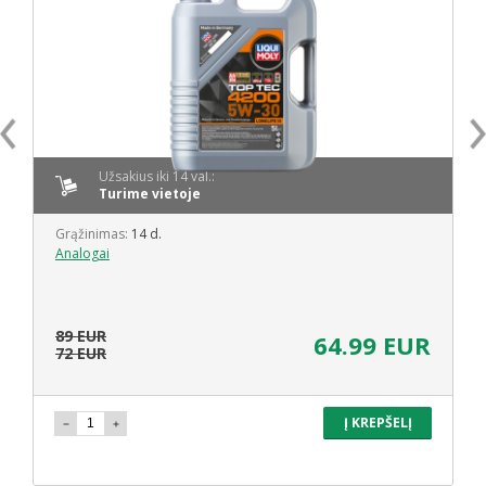
Užsakius iki 14 val.:
Turime vietoje
Grąžinimas:
14 d.
Analogai
89 EUR
64.99 EUR
72 EUR
Į KREPŠELĮ