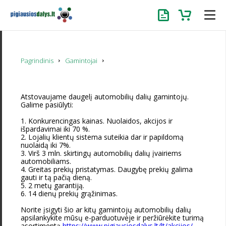
Užklausa
Krepšelis
Pagrindinis
Gamintojai
Atstovaujame daugelį automobilių dalių gamintojų.
Galime pasiūlyti:
1. Konkurencingas kainas. Nuolaidos, akcijos ir
išpardavimai iki 70 %.
2. Lojalių klientų sistema suteikia dar ir papildomą
nuolaidą iki 7%.
3. Virš 3 mln. skirtingų automobilių dalių įvairiems
automobiliams.
4. Greitas prekių pristatymas. Daugybę prekių galima
gauti ir tą pačią dieną.
5. 2 metų garantiją.
6. 14 dienų prekių grąžinimas.
Norite įsigyti šio ar kitų gamintojų automobilių dalių
apsilankykite mūsų e-parduotuvėje ir peržiūrėkite turimą
asortimentą
https://www.pigiausiosdalys.lt/lt/akcijos/