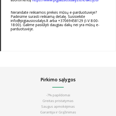
Nerandate reikiamos prekės mūsų e-parduotuvėje?
Padėsime surasti reikiamą detalę. Susisiekite
info@pigiausiosdalys.lt arba +37069458129 (I-V 8:00-
18:00). Galime pasiūlyti daugiau dalių nei yra mūsų e-
parduotuvėje.
Pirkimo sąlygos
-7% papildomai
Greitas pristatymas
Saugus apmokėjimas
Garantija ir Grąžinimas